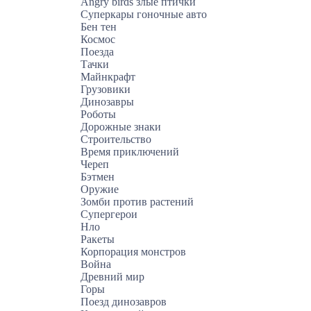
Angry birds злые птички
Суперкары гоночные авто
Бен тен
Космос
Поезда
Тачки
Майнкрафт
Грузовики
Динозавры
Роботы
Дорожные знаки
Строительство
Время приключений
Череп
Бэтмен
Оружие
Зомби против растений
Супергерои
Нло
Ракеты
Корпорация монстров
Война
Древний мир
Горы
Поезд динозавров