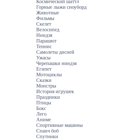
Космический шаттл
Горные лыжи сноуборд
Животные
Фильмы
Скелет
Велосипед
Ниндзя
Парашют
Теннис
Самолеты дисней
Ужасы
Черепашки ниндзя
Египет
Мотоциклы
Сказки
Монстры
История игрушек
Праздники
Птицы
Бокс
Лего
Аниме
Спортивные машины
Спанч боб
Спутники