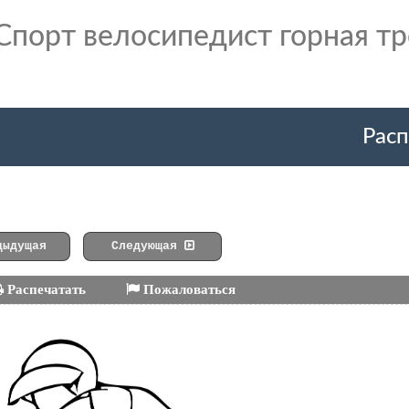
Спорт велосипедист горная т
Расп
ыдущая
Следующая
Распечатать
Пожаловаться