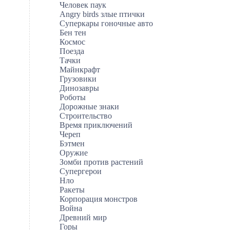
Человек паук
Angry birds злые птички
Суперкары гоночные авто
Бен тен
Космос
Поезда
Тачки
Майнкрафт
Грузовики
Динозавры
Роботы
Дорожные знаки
Строительство
Время приключений
Череп
Бэтмен
Оружие
Зомби против растений
Супергерои
Нло
Ракеты
Корпорация монстров
Война
Древний мир
Горы