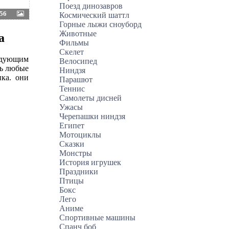
Поезд динозавров
56
Космический шаттл
Горные лыжи сноуборд
Животные
а
Фильмы
Скелет
ледующим
Велосипед
ть любые
Ниндзя
нка. они
Парашют
Теннис
Самолеты дисней
Ужасы
Черепашки ниндзя
Египет
Мотоциклы
Сказки
Монстры
История игрушек
Праздники
Птицы
Бокс
Лего
Аниме
Спортивные машины
Спанч боб