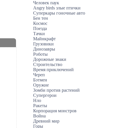
Человек паук
Angry birds злые птички
Суперкары гоночные авто
Бен тен
Космос
Поезда
Тачки
Майнкрафт
Грузовики
Динозавры
Роботы
Дорожные знаки
Строительство
Время приключений
Череп
Бэтмен
Оружие
Зомби против растений
Супергерои
Нло
Ракеты
Корпорация монстров
Война
Древний мир
Горы