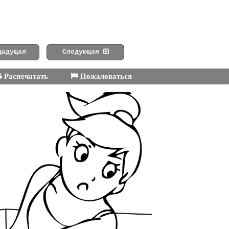
ыдущая
Следующая
Распечатать
Пожаловаться