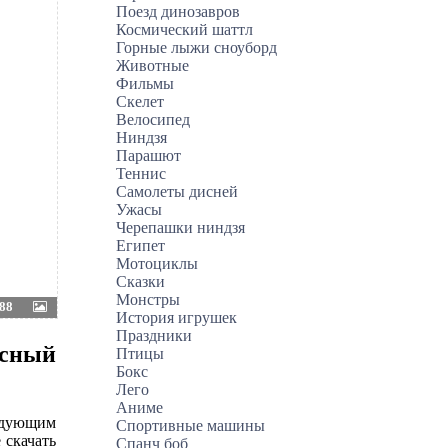
Поезд динозавров
Космический шаттл
Горные лыжи сноуборд
Животные
Фильмы
Скелет
Велосипед
Ниндзя
Парашют
Теннис
Самолеты дисней
Ужасы
Черепашки ниндзя
Египет
Мотоциклы
Сказки
Монстры
88
История игрушек
Праздники
исный
Птицы
Бокс
Лего
Аниме
ледующим
Спортивные машины
 скачать
Спанч боб