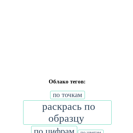
Облако тегов:
по точкам
раскрась по
образцу
по цифрам
по цветам