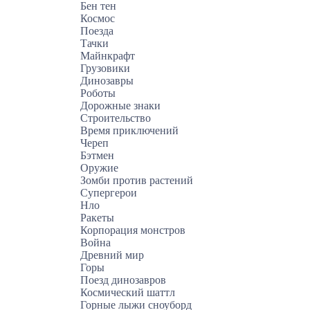
Бен тен
Космос
Поезда
Тачки
Майнкрафт
Грузовики
Динозавры
Роботы
Дорожные знаки
Строительство
Время приключений
Череп
Бэтмен
Оружие
Зомби против растений
Супергерои
Нло
Ракеты
Корпорация монстров
Война
Древний мир
Горы
Поезд динозавров
Космический шаттл
Горные лыжи сноуборд