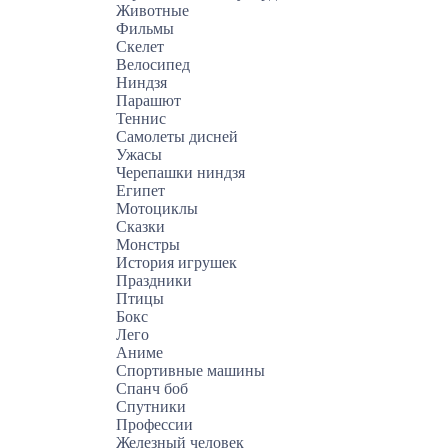
Животные
Фильмы
Скелет
Велосипед
Ниндзя
Парашют
Теннис
Самолеты дисней
Ужасы
Черепашки ниндзя
Египет
Мотоциклы
Сказки
Монстры
История игрушек
Праздники
Птицы
Бокс
Лего
Аниме
Спортивные машины
Спанч боб
Спутники
Профессии
Железный человек