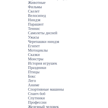
Животные
Фильмы
Скелет
Велосипед
Ниндзя
Парашют
Теннис
Самолеты дисней
Ужасы
Черепашки ниндзя
Египет
Мотоциклы
Сказки
Монстры
История игрушек
Праздники
Птицы
Бокс
Лего
Аниме
Спортивные машины
Спанч боб
Спутники
Профессии
Железный человек