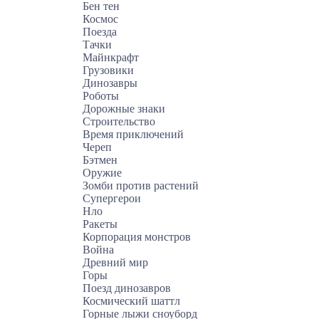
Бен тен
Космос
Поезда
Тачки
Майнкрафт
Грузовики
Динозавры
Роботы
Дорожные знаки
Строительство
Время приключений
Череп
Бэтмен
Оружие
Зомби против растений
Супергерои
Нло
Ракеты
Корпорация монстров
Война
Древний мир
Горы
Поезд динозавров
Космический шаттл
Горные лыжи сноуборд