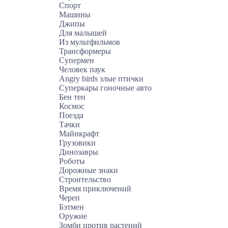
Спорт
Машины
Джипы
Для малышей
Из мультфильмов
Трансформеры
Супермен
Человек паук
Angry birds злые птички
Суперкары гоночные авто
Бен тен
Космос
Поезда
Тачки
Майнкрафт
Грузовики
Динозавры
Роботы
Дорожные знаки
Строительство
Время приключений
Череп
Бэтмен
Оружие
Зомби против растений