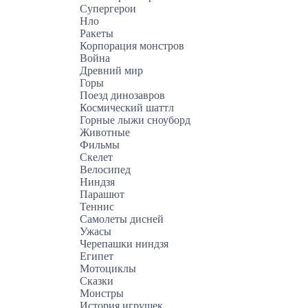
Супергерои
Нло
Ракеты
Корпорация монстров
Война
Древний мир
Горы
Поезд динозавров
Космический шаттл
Горные лыжи сноуборд
Животные
Фильмы
Скелет
Велосипед
Ниндзя
Парашют
Теннис
Самолеты дисней
Ужасы
Черепашки ниндзя
Египет
Мотоциклы
Сказки
Монстры
История игрушек