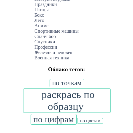
Праздники
Птицы
Бокс
Лего
Аниме
Спортивные машины
Спанч боб
Спутники
Профессии
Железный человек
Военная техника
Облако тегов:
по точкам
раскрась по
образцу
по цифрам
по цветам