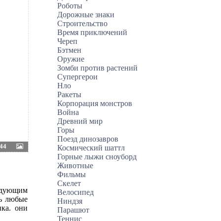
Роботы
Дорожные знаки
Строительство
Время приключений
Череп
Бэтмен
Оружие
Зомби против растений
Супергерои
Нло
Ракеты
Корпорация монстров
Война
Древний мир
Горы
Поезд динозавров
44
Космический шаттл
Горные лыжи сноуборд
Животные
Фильмы
Скелет
ледующим
Велосипед
ть любые
Ниндзя
нка. они
Парашют
Теннис