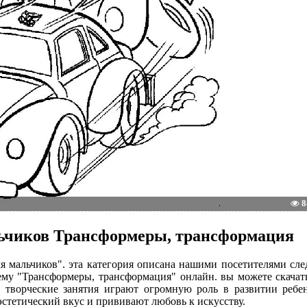
8
льчиков Трансформеры, трансформация
ля мальчиков". эта категория описана нашими посетителями с
тему "Трансформеры, трансформация" онлайн. вы можете скача
о творческие занятия играют огромную роль в развитии ребе
стетический вкус и прививают любовь к искусству.