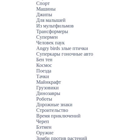
Спорт
Машины
Джипы
Для малышей
Из мультфильмов
Трансформеры
Супермен
Человек паук
Angry birds злые птички
Суперкары гоночные авто
Бен тен
Космос
Поезда
Тачки
Майнкрафт
Грузовики
Динозавры
Роботы
Дорожные знаки
Строительство
Время приключений
Череп
Бэтмен
Оружие
Зомби против растений