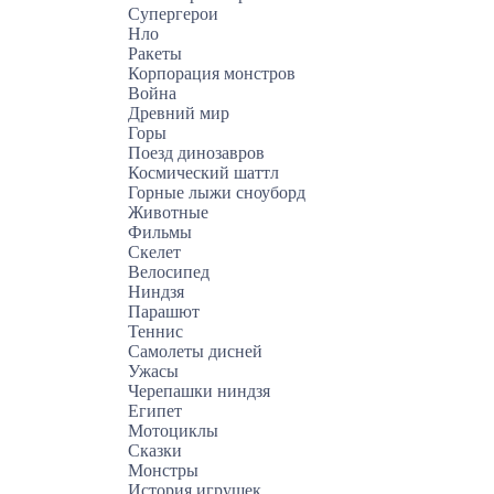
Супергерои
Нло
Ракеты
Корпорация монстров
Война
Древний мир
Горы
Поезд динозавров
Космический шаттл
Горные лыжи сноуборд
Животные
Фильмы
Скелет
Велосипед
Ниндзя
Парашют
Теннис
Самолеты дисней
Ужасы
Черепашки ниндзя
Египет
Мотоциклы
Сказки
Монстры
История игрушек