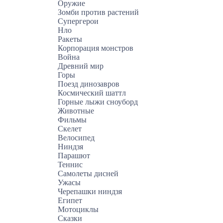
Оружие
Зомби против растений
Супергерои
Нло
Ракеты
Корпорация монстров
Война
Древний мир
Горы
Поезд динозавров
Космический шаттл
Горные лыжи сноуборд
Животные
Фильмы
Скелет
Велосипед
Ниндзя
Парашют
Теннис
Самолеты дисней
Ужасы
Черепашки ниндзя
Египет
Мотоциклы
Сказки