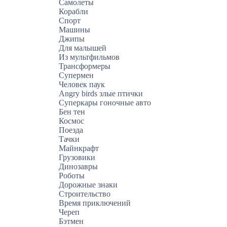
Самолеты
Корабли
Спорт
Машины
Джипы
Для малышей
Из мультфильмов
Трансформеры
Супермен
Человек паук
Angry birds злые птички
Суперкары гоночные авто
Бен тен
Космос
Поезда
Тачки
Майнкрафт
Грузовики
Динозавры
Роботы
Дорожные знаки
Строительство
Время приключений
Череп
Бэтмен