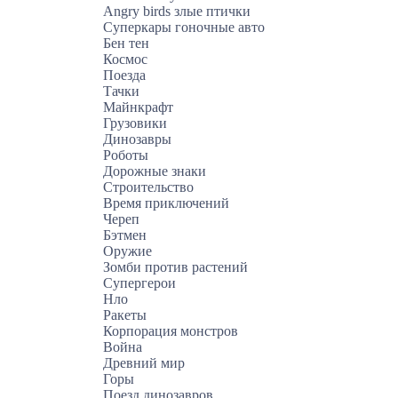
Angry birds злые птички
Суперкары гоночные авто
Бен тен
Космос
Поезда
Тачки
Майнкрафт
Грузовики
Динозавры
Роботы
Дорожные знаки
Строительство
Время приключений
Череп
Бэтмен
Оружие
Зомби против растений
Супергерои
Нло
Ракеты
Корпорация монстров
Война
Древний мир
Горы
Поезд динозавров