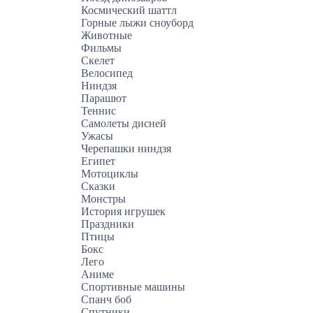
Космический шаттл
Горные лыжи сноуборд
Животные
Фильмы
Скелет
Велосипед
Ниндзя
Парашют
Теннис
Самолеты дисней
Ужасы
Черепашки ниндзя
Египет
Мотоциклы
Сказки
Монстры
История игрушек
Праздники
Птицы
Бокс
Лего
Аниме
Спортивные машины
Спанч боб
Спутники