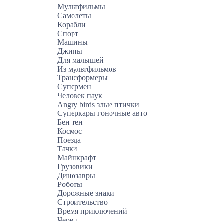
Мультфильмы
Самолеты
Корабли
Спорт
Машины
Джипы
Для малышей
Из мультфильмов
Трансформеры
Супермен
Человек паук
Angry birds злые птички
Суперкары гоночные авто
Бен тен
Космос
Поезда
Тачки
Майнкрафт
Грузовики
Динозавры
Роботы
Дорожные знаки
Строительство
Время приключений
Череп