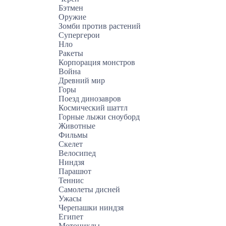
Бэтмен
Оружие
Зомби против растений
Супергерои
Нло
Ракеты
Корпорация монстров
Война
Древний мир
Горы
Поезд динозавров
Космический шаттл
Горные лыжи сноуборд
Животные
Фильмы
Скелет
Велосипед
Ниндзя
Парашют
Теннис
Самолеты дисней
Ужасы
Черепашки ниндзя
Египет
Мотоциклы