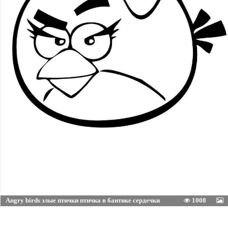
Angry birds злые птички птичка в бантике сердечки
1008