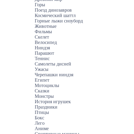
Горы
Поезд динозавров
Космический шаттл
Горные лыжи сноуборд
Животные
Фильмы
Скелет
Велосипед
Ниндзя
Парашют
Теннис
Самолеты дисней
Ужасы
Черепашки ниндзя
Египет
Мотоциклы
Сказки
Монстры
История игрушек
Праздники
Птицы
Бокс
Лего
Аниме
Спортивные машины