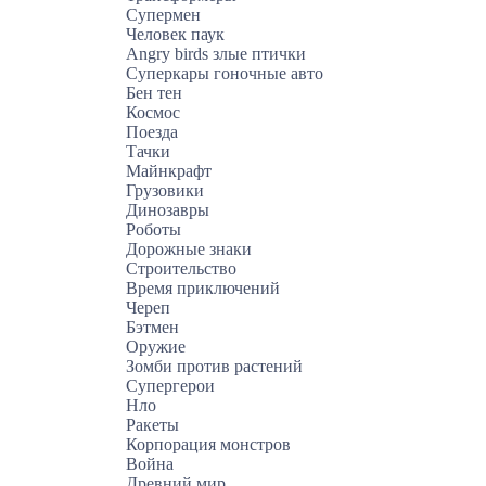
Супермен
Человек паук
Angry birds злые птички
Суперкары гоночные авто
Бен тен
Космос
Поезда
Тачки
Майнкрафт
Грузовики
Динозавры
Роботы
Дорожные знаки
Строительство
Время приключений
Череп
Бэтмен
Оружие
Зомби против растений
Супергерои
Нло
Ракеты
Корпорация монстров
Война
Древний мир