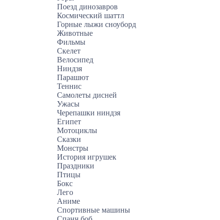
Поезд динозавров
Космический шаттл
Горные лыжи сноуборд
Животные
Фильмы
Скелет
Велосипед
Ниндзя
Парашют
Теннис
Самолеты дисней
Ужасы
Черепашки ниндзя
Египет
Мотоциклы
Сказки
Монстры
История игрушек
Праздники
Птицы
Бокс
Лего
Аниме
Спортивные машины
Спанч боб