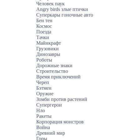
Человек паук
Angry birds злые птички
Суперкары гоночные авто
Бен тен
Космос
Поезда
Тачки
Майнкрафт
Грузовики
Динозавры
Роботы
Дорожные знаки
Строительство
Время приключений
Череп
Бэтмен
Оружие
Зомби против растений
Супергерои
Нло
Ракеты
Корпорация монстров
Война
Древний мир
Горы