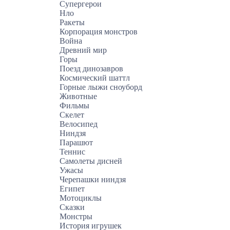
Супергерои
Нло
Ракеты
Корпорация монстров
Война
Древний мир
Горы
Поезд динозавров
Космический шаттл
Горные лыжи сноуборд
Животные
Фильмы
Скелет
Велосипед
Ниндзя
Парашют
Теннис
Самолеты дисней
Ужасы
Черепашки ниндзя
Египет
Мотоциклы
Сказки
Монстры
История игрушек