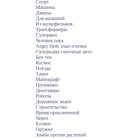
Спорт
Машины
Джипы
Для малышей
Из мультфильмов
Трансформеры
Супермен
Человек паук
Angry birds злые птички
Суперкары гоночные авто
Бен тен
Космос
Поезда
Тачки
Майнкрафт
Грузовики
Динозавры
Роботы
Дорожные знаки
Строительство
Время приключений
Череп
Бэтмен
Оружие
Зомби против растений