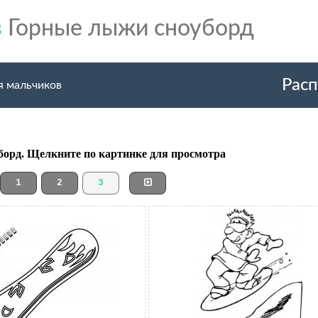
в
Горные лыжи сноуборд
Расп
я мальчиков
борд. Щелкните по картинке для просмотра
1
2
3