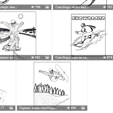
порт, зим...
796
Сноуборд, полет над ...
785
рюке на с...
982
Сноуборд, езда на ск...
878
177
Горные лыжи сноуборд...
896