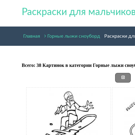
Раскраски для мальчико
Главная
Горные лыжи сноуборд
Раскраски дл
Всего: 38 Картинок в категории Горные лыжи сноу