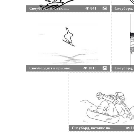
Сноуборд, человек, п...
841
Сноуборд, с
Сноубордист в прыжке...
1015
Сноуборд, т
Сноуборд, катание на...
1