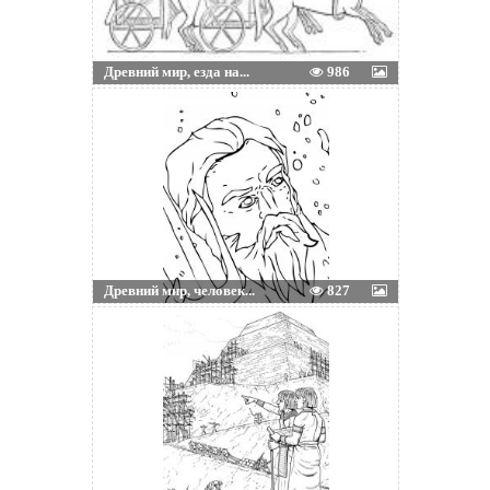
Древний мир, езда на...
986
Древний мир, человек...
827