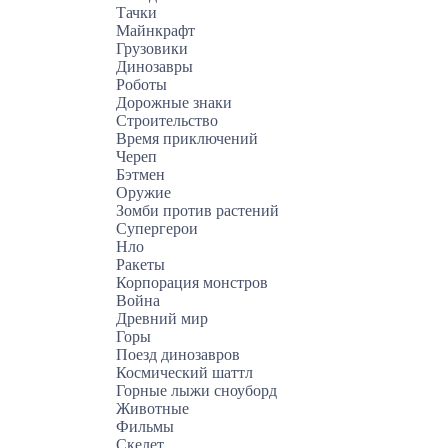
Тачки
Майнкрафт
Грузовики
Динозавры
Роботы
Дорожные знаки
Строительство
Время приключений
Череп
Бэтмен
Оружие
Зомби против растений
Супергерои
Нло
Ракеты
Корпорация монстров
Война
Древний мир
Горы
Поезд динозавров
Космический шаттл
Горные лыжи сноуборд
Животные
Фильмы
Скелет