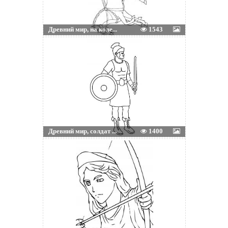
Древний мир, на коле...
1543
Древний мир, солдат ...
1400