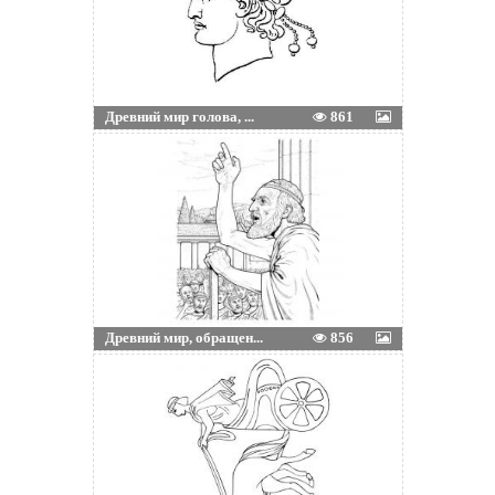
Древний мир голова, ...
861
Древний мир, обращен...
856