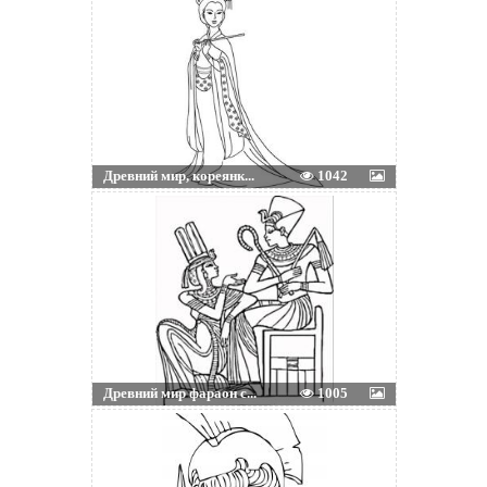
Древний мир, кореянк...
1042
Древний мир фараон с...
1005