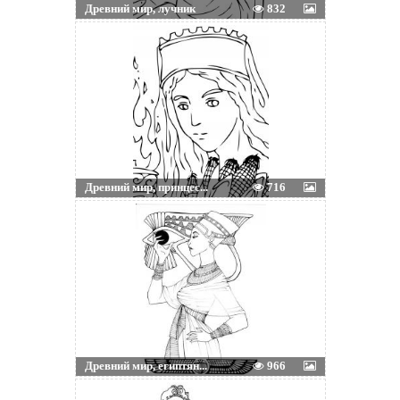
Древний мир, лучник
832
Древний мир, принцес...
716
Древний мир, египтян...
966