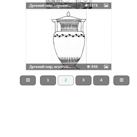
Древний мир, строите...
1078
Древний мир, искусст...
846
1
2
3
4