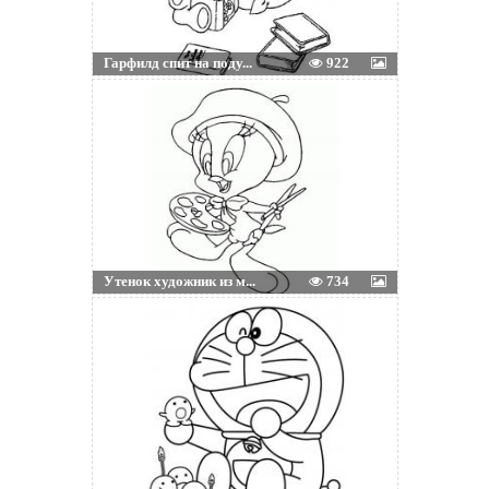
Гарфилд спит на поду...
922
Утенок художник из м...
734