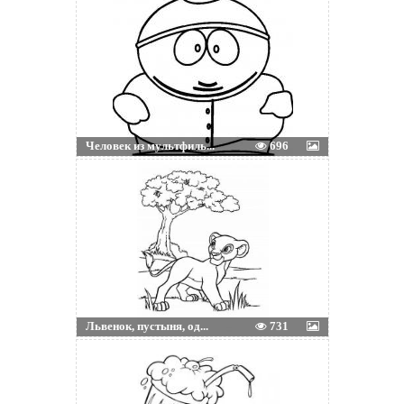
Человек из мультфиль...
696
Львенок, пустыня, од...
731