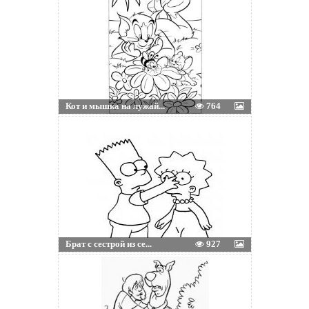
Кот и мышка на лужай...
764
Брат с сестрой из се...
927