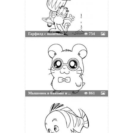
Гарфилд с напитком
754
Мышонок в бантике и ...
861