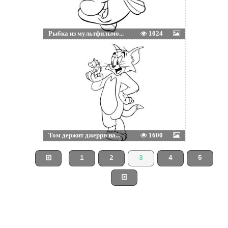
Рыбка из мультфильмо...
1024
Том держит джерри на...
1600
1
2
3
4
5