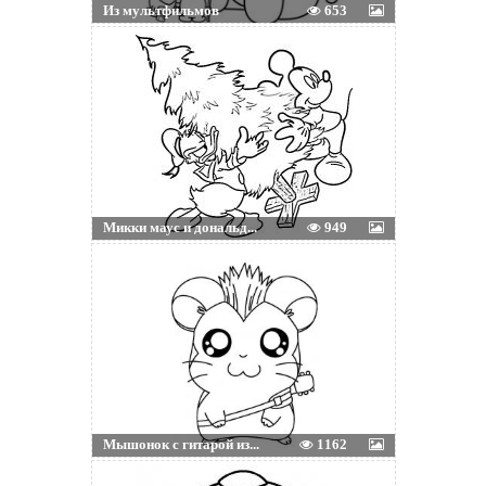
Из мультфильмов
653
Микки маус и дональд...
949
Мышонок с гитарой из...
1162