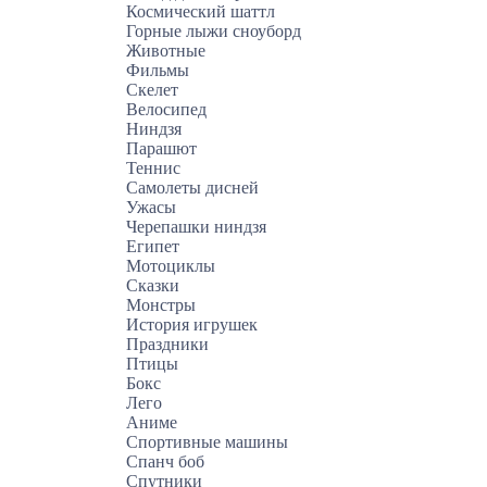
Космический шаттл
Горные лыжи сноуборд
Животные
Фильмы
Скелет
Велосипед
Ниндзя
Парашют
Теннис
Самолеты дисней
Ужасы
Черепашки ниндзя
Египет
Мотоциклы
Сказки
Монстры
История игрушек
Праздники
Птицы
Бокс
Лего
Аниме
Спортивные машины
Спанч боб
Спутники