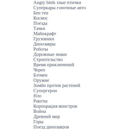
Angry birds злые птички
Суперкары гоночные авто
Бен тен
Космос
Поезда
Тачки
Майнкрафт
Грузовики
Динозавры
Роботы
Дорожные знаки
Строительство
Время приключений
Череп
Бэтмен
Оружие
Зомби против растений
Супергерои
Нло
Ракеты
Корпорация монстров
Война
Древний мир
Горы
Поезд динозавров