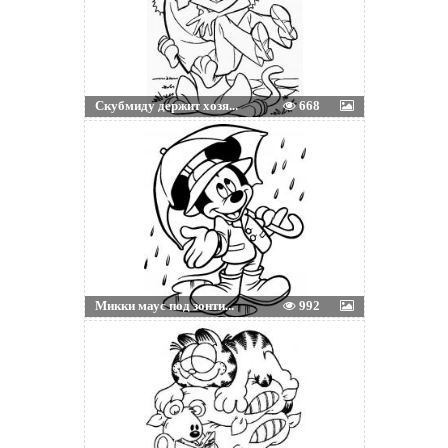
Скубмиду держит хозя...
668
Микки маус под зонти...
992