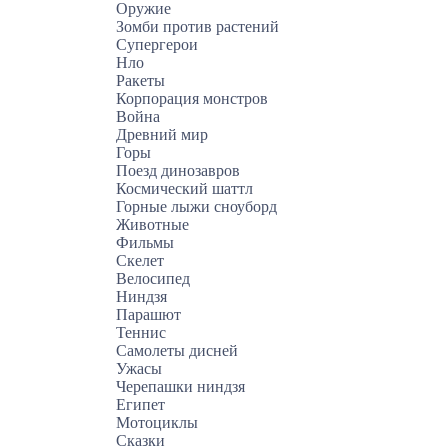
Оружие
Зомби против растений
Супергерои
Нло
Ракеты
Корпорация монстров
Война
Древний мир
Горы
Поезд динозавров
Космический шаттл
Горные лыжи сноуборд
Животные
Фильмы
Скелет
Велосипед
Ниндзя
Парашют
Теннис
Самолеты дисней
Ужасы
Черепашки ниндзя
Египет
Мотоциклы
Сказки