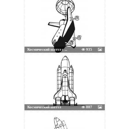
Космический шаттл с ...
935
Космический шаттл
807