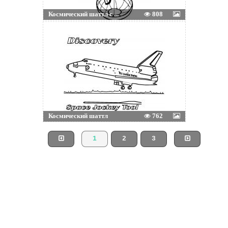
Космический шаттл с ...
808
Космический шаттл
762
1
2
3