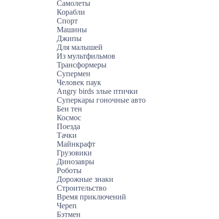
Самолеты
Корабли
Спорт
Машины
Джипы
Для малышей
Из мультфильмов
Трансформеры
Супермен
Человек паук
Angry birds злые птички
Суперкары гоночные авто
Бен тен
Космос
Поезда
Тачки
Майнкрафт
Грузовики
Динозавры
Роботы
Дорожные знаки
Строительство
Время приключений
Череп
Бэтмен