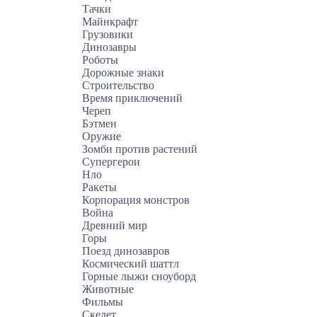
Тачки
Майнкрафт
Грузовики
Динозавры
Роботы
Дорожные знаки
Строительство
Время приключений
Череп
Бэтмен
Оружие
Зомби против растений
Супергерои
Нло
Ракеты
Корпорация монстров
Война
Древний мир
Горы
Поезд динозавров
Космический шаттл
Горные лыжи сноуборд
Животные
Фильмы
Скелет