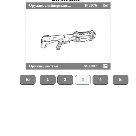
Оружие, снайперская ...
2076
Оружие, шотган
1097
1
2
3
4