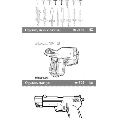
Оружие, мечи с разны...
2156
Оружие, магнум
895