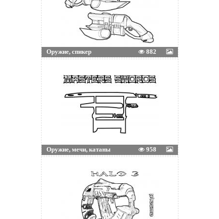
Оружие, спикер
882
Оружие, мечи, катаны
958