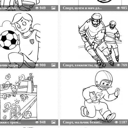
чик в лас...
949
Спорт, шлем и мяч дл...
905
ьчик ударя...
900
Спорт, хоккеисты, пр...
769
жки с трам...
948
Спорт, мальчик бежит...
1187