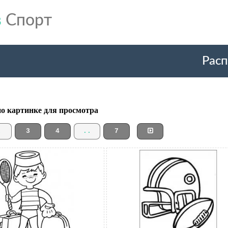
в
Спорт
Расп
по картинке для просмотра
2
3
4
..
7