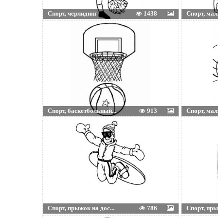
Спорт, черлидинг
1438
Спорт, маль
Спорт, баскетбольный...
913
Спорт, мал
Спорт, прыжок на дос...
786
Спорт, пры