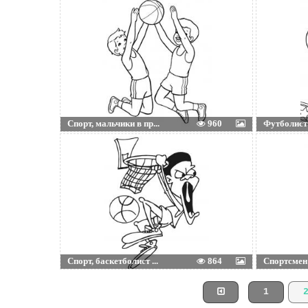
Спорт, мальчики в пр...
960
Футболист 
Спорт, баскетболист ...
864
Спортсмен в
1