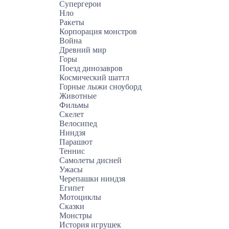
Супергерои
Нло
Ракеты
Корпорация монстров
Война
Древний мир
Горы
Поезд динозавров
Космический шаттл
Горные лыжи сноуборд
Животные
Фильмы
Скелет
Велосипед
Ниндзя
Парашют
Теннис
Самолеты дисней
Ужасы
Черепашки ниндзя
Египет
Мотоциклы
Сказки
Монстры
История игрушек