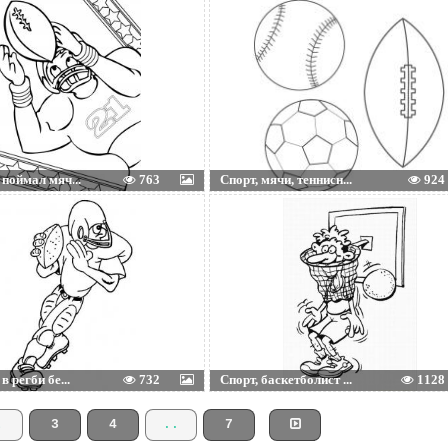
поймал мяч...
763
Спорт, мячи, теннисн...
924
 регби бе...
732
Спорт, баскетболист ...
1128
2
3
4
..
7