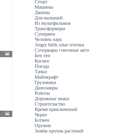
Спорт
Машины
Джипы
Для малышей
Из мультфильмов
Трансформеры
Супермен
Человек паук
Angry birds злые птички
Суперкары гоночные авто
Бен тен
Космос
Поезда
Тачки
Майнкрафт
Грузовики
Динозавры
Роботы
Дорожные знаки
Строительство
Время приключений
Череп
Бэтмен
Оружие
Зомби против растений