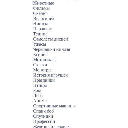
Животные
Фильмы
Скелет
Велосипед
Ниндзя
Парашют
Теннис
Самолеты дисней
Ужасы
Черепашки ниндзя
Египет
Мотоциклы
Сказки
Монстры
История игрушек
Праздники
Птицы
Бокс
Лего
Аниме
Спортивные машины
Спанч боб
Спутники
Профессии
Железный человек