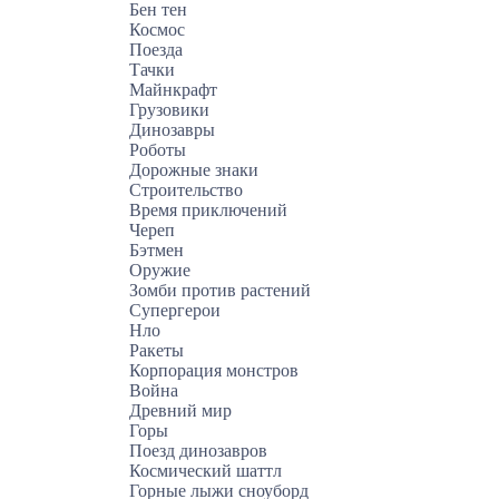
Бен тен
Космос
Поезда
Тачки
Майнкрафт
Грузовики
Динозавры
Роботы
Дорожные знаки
Строительство
Время приключений
Череп
Бэтмен
Оружие
Зомби против растений
Супергерои
Нло
Ракеты
Корпорация монстров
Война
Древний мир
Горы
Поезд динозавров
Космический шаттл
Горные лыжи сноуборд